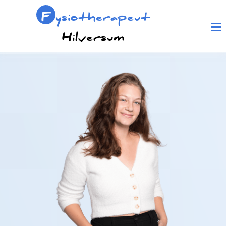
F
ysiotherapeut
Hilversum