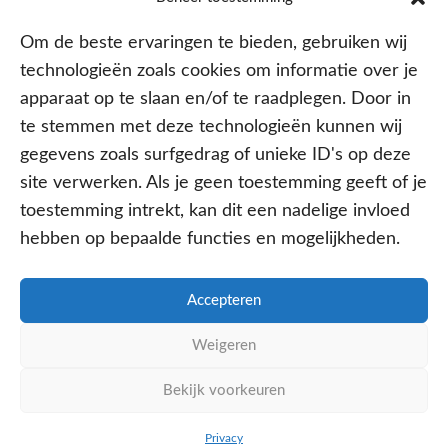
Om de beste ervaringen te bieden, gebruiken wij
technologieën zoals cookies om informatie over je
apparaat op te slaan en/of te raadplegen. Door in
te stemmen met deze technologieën kunnen wij
gegevens zoals surfgedrag of unieke ID's op deze
site verwerken. Als je geen toestemming geeft of je
Aangesloten bij
toestemming intrekt, kan dit een nadelige invloed
hebben op bepaalde functies en mogelijkheden.
Accepteren
PRIVACY- EN COOKIE POLICY
Weigeren
DISCLAIMER
KvK: 64602060
Bekijk voorkeuren
WE ZIJN ONLINE
BEL ONS NU
WHATSAPP
Privacy