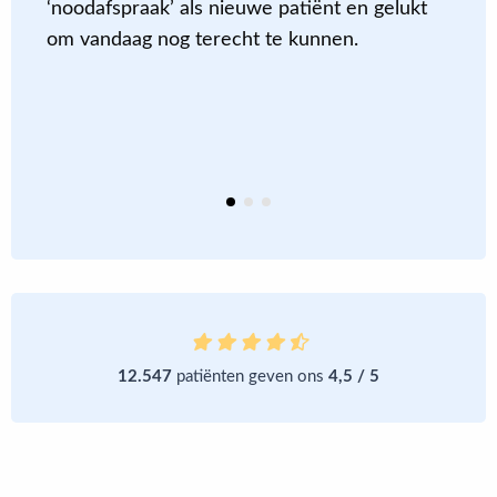
‘noodafspraak’ als nieuwe patiënt en gelukt
c
om vandaag nog terecht te kunnen
.
m
a
m
e
12.547
patiënten geven ons
4,5 / 5