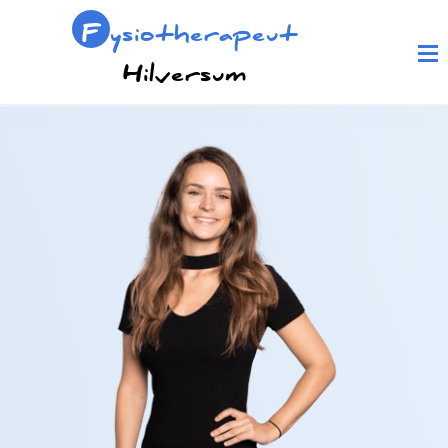
F
ysiotherapeut
Hilversum