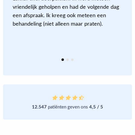
vriendelijk geholpen en had de volgende dag
i
een afspraak. Ik kreeg ook meteen een
g
behandeling (niet alleen maar praten).
a
d
k
12.547
patiënten geven ons
4,5 / 5