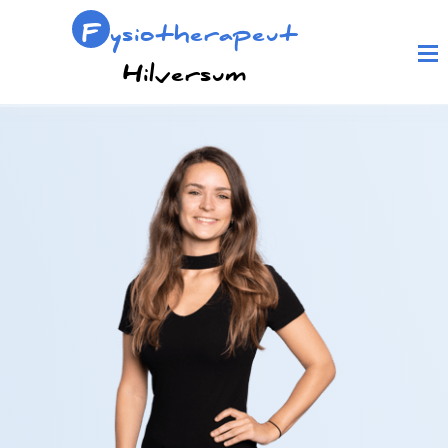
F
ysiotherapeut
Hilversum