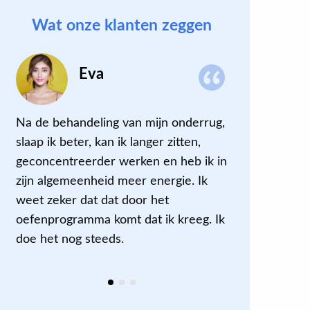
Wat onze klanten zeggen
Eva
Na de behandeling van mijn onderrug,
Ik kon die
slaap ik beter, kan ik langer zitten,
ik belde me
geconcentreerder werken en heb ik in
Eenmaal bij
zijn algemeenheid meer energie. Ik
vanwege C
weet zeker dat dat door het
maatregele
oefenprogramma komt dat ik kreeg. Ik
goed aan h
doe het nog steeds.
therapeut z
meegekreg