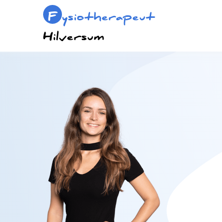
F
ysiotherapeut
Hilversum