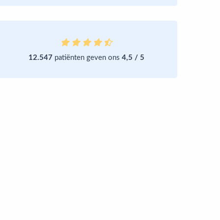
12.547
patiënten geven ons
4,5 / 5