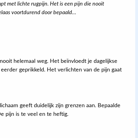
pt met lichte rugpijn. Het is een pijn die nooit
 helaas voortdurend door bepaald…
Jacqueline
Een positief eerste gesprek,
 nooit helemaal weg. Het beïnvloedt je dagelijkse
behandelaar kon zich goed inleven in
 eerder geprikkeld. Het verlichten van de pijn gaat
mijn persoon en blessure. Er heerste
een ontspannen sfeer en daardoor
kon ik mijn probleem goed
verwoorden.
ichaam geeft duidelijk zijn grenzen aan. Bepaalde
pijn is te veel en te heftig.