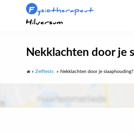
F
ysiotherapeut
Hilversum
Nekklachten door je 
»
Zelftests
»
Nekklachten door je slaaphouding? 