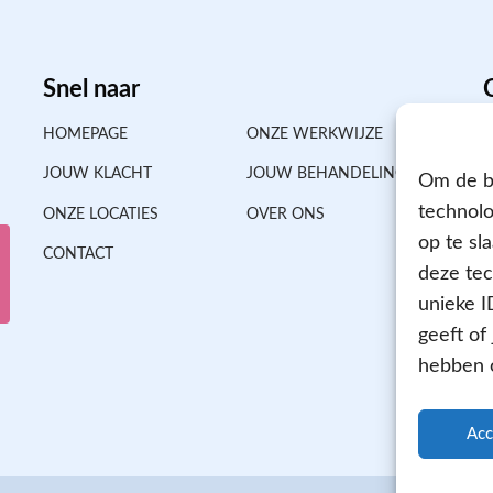
Snel naar
HOMEPAGE
ONZE WERKWIJZE
JOUW KLACHT
JOUW BEHANDELING
Om de be
technolo
ONZE LOCATIES
OVER ONS
op te sl
CONTACT
deze tec
unieke I
geeft of
hebben o
Acc