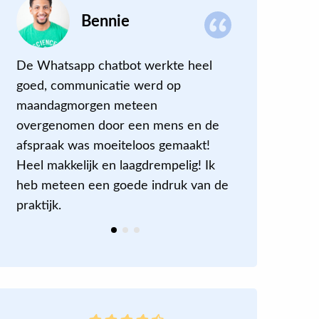
Bennie
De Whatsapp chatbot werkte heel
Super! Van
goed, communicatie werd op
‘noodafspr
maandagmorgen meteen
gelukt om 
overgenomen door een mens en de
kunnen
.
afspraak was moeiteloos gemaakt!
Heel makkelijk en laagdrempelig! Ik
heb meteen een goede indruk van de
praktijk.